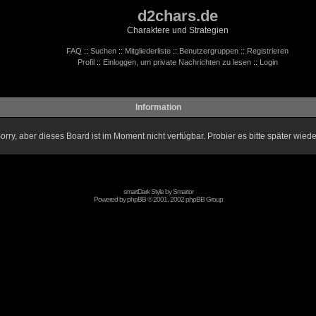
d2chars.de
Charaktere und Strategien
FAQ
::
Suchen
::
Mitgliederliste
::
Benutzergruppen
::
Registrieren
Profil
::
Einloggen, um private Nachrichten zu lesen
::
Login
Information
orry, aber dieses Board ist im Moment nicht verfügbar. Probier es bitte später wiede
smartDark Style by
Smartor
Powered by
phpBB
© 2001, 2002 phpBB Group