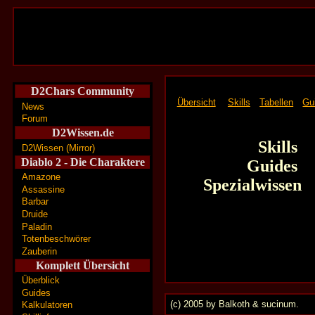
D2Chars Community
Übersicht
Skills
Tabellen
Gu
News
Forum
D2Wissen.de
Skills
D2Wissen (Mirror)
Diablo 2 - Die Charaktere
Guides
Amazone
Spezialwissen
Assassine
Barbar
Druide
Paladin
Totenbeschwörer
Zauberin
Komplett Übersicht
Überblick
Guides
(c) 2005 by Balkoth & sucinum.
Kalkulatoren