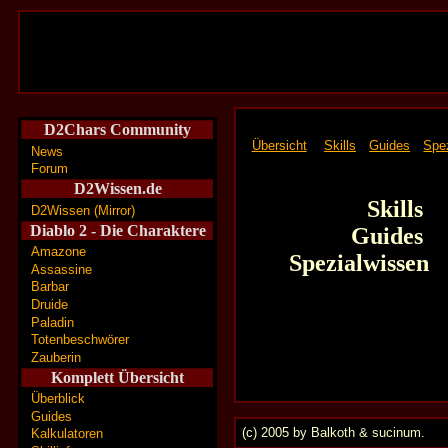
D2Chars Community
Übersicht
Skills
Guides
Spe
News
Forum
D2Wissen.de
Skills
D2Wissen (Mirror)
Diablo 2 - Die Charaktere
Guides
Amazone
Spezialwissen
Assassine
Barbar
Druide
Paladin
Totenbeschwörer
Zauberin
Komplett Übersicht
Überblick
Guides
(c) 2005 by Balkoth & sucinum.
Kalkulatoren