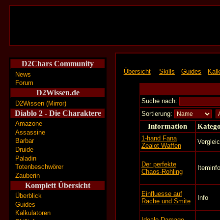
D2Chars Community
Übersicht
Skills
Guides
Kalk
News
Forum
D2Wissen.de
Suche nach:
D2Wissen (Mirror)
Diablo 2 - Die Charaktere
Sortierung:
Amazone
Information
Katego
Assassine
1-hand Fana
Barbar
Verglei
Zealot Waffen
Druide
Paladin
Der perfekte
Totenbeschwörer
Iteminf
Chaos-Rohling
Zauberin
Komplett Übersicht
Einfluesse auf
Überblick
Info
Rache und Smite
Guides
Kalkulatoren
Ideale Damage-