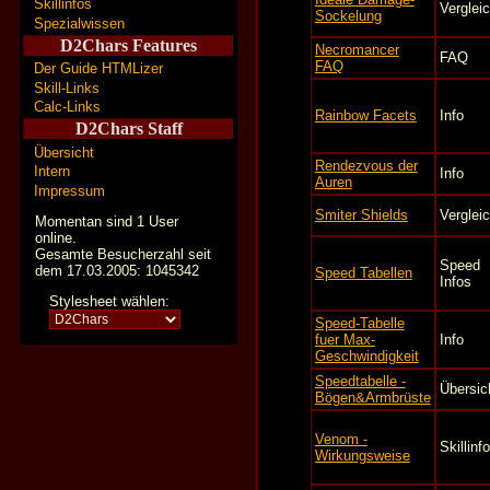
Skillinfos
Verglei
Sockelung
Spezialwissen
D2Chars Features
Necromancer
FAQ
FAQ
Der Guide HTMLizer
Skill-Links
Calc-Links
Rainbow Facets
Info
D2Chars Staff
Übersicht
Rendezvous der
Intern
Info
Auren
Impressum
Smiter Shields
Verglei
Momentan sind 1 User
online.
Gesamte Besucherzahl seit
Speed
dem 17.03.2005: 1045342
Speed Tabellen
Infos
Stylesheet wählen:
Speed-Tabelle
fuer Max-
Info
Geschwindigkeit
Speedtabelle -
Übersic
Bögen&Armbrüste
Venom -
Skillinfo
Wirkungsweise